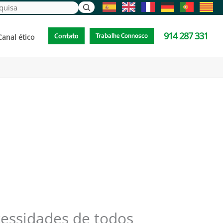
uisa
914 287 331
Contato
Trabalhe Connosco
Canal ético
cessidades de todos