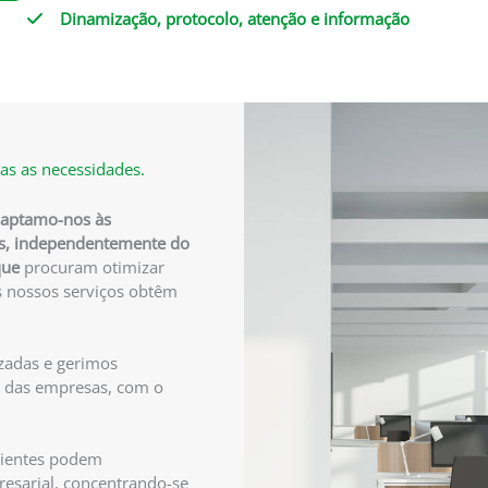
Dinamização, protocolo, atenção e informação
as as necessidades.
adaptamo-nos às
es, independentemente do
 que
procuram otimizar
s nossos serviços obtêm
zadas e gerimos
as das empresas, com o
clientes podem
resarial, concentrando-se