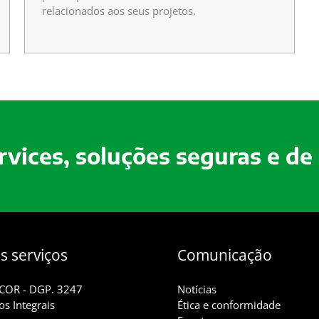
relacionados aos seus projetos.
ervices, soluções seguras e de
s serviços
Comunicação
ICOR - DGP. 3247
Notícias
os Integrais
Ética e conformidade