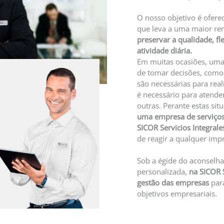
O nosso objetivo é oferec
que leva a uma maior re
preservar a qualidade, fle
atividade diária.
Em muitas ocasiões, uma
de tomar decisões, como
são necessárias para rea
é necessário para atende
outras. Perante estas sit
uma empresa de serviços
SICOR Servicios Integrale
de reagir a qualquer impr
Sob a égide do aconselh
personalizada,
na SICOR S
gestão das empresas
par
objetivos empresariais.