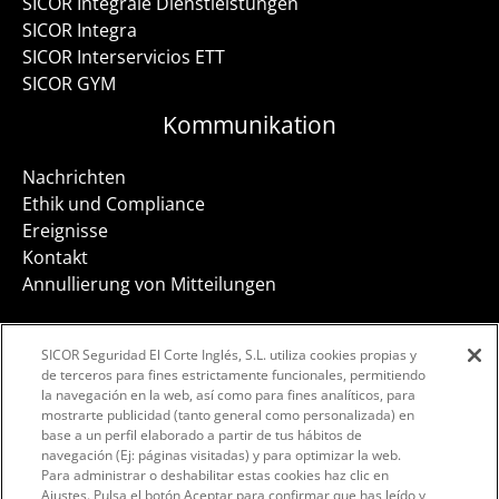
SICOR Integrale Dienstleistungen
SICOR Integra
SICOR Interservicios ETT
SICOR GYM
Kommunikation
Nachrichten
Ethik und Compliance
Ereignisse
Kontakt
Annullierung von Mitteilungen
SICOR Seguridad El Corte Inglés, S.L. utiliza cookies propias y
de terceros para fines estrictamente funcionales, permitiendo
la navegación en la web, así como para fines analíticos, para
Facebook
Instagram
LinkedIn
mostrarte publicidad (tanto general como personalizada) en
base a un perfil elaborado a partir de tus hábitos de
navegación (Ej: páginas visitadas) y para optimizar la web.
Para administrar o deshabilitar estas cookies haz clic en
Ajustes. Pulsa el botón Aceptar para confirmar que has leído y