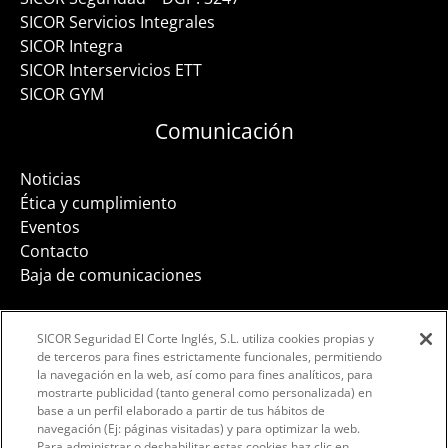
SICOR Servicios Integrales
SICOR Integra
SICOR Interservicios ETT
SICOR GYM
Comunicación
Noticias
Ética y cumplimiento
Eventos
Contacto
Baja de comunicaciones
SICOR Seguridad El Corte Inglés, S.L. utiliza cookies propias y
de terceros para fines estrictamente funcionales, permitiendo
la navegación en la web, así como para fines analíticos, para
Facebook
Instagram
LinkedIn
mostrarte publicidad (tanto general como personalizada) en
base a un perfil elaborado a partir de tus hábitos de
navegación (Ej: páginas visitadas) y para optimizar la web.
Para administrar o deshabilitar estas cookies haz clic en