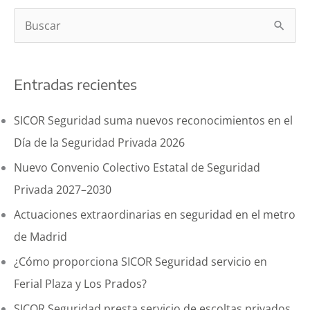
la
B
adaptación
de
u
la
s
sociedad
Entradas recientes
c
a
la
a
SICOR Seguridad suma nuevos reconocimientos en el
nueva
r
normalidad
Día de la Seguridad Privada 2026
p
Nuevo Convenio Colectivo Estatal de Seguridad
o
Privada 2027–2030
r
Actuaciones extraordinarias en seguridad en el metro
:
de Madrid
¿Cómo proporciona SICOR Seguridad servicio en
Ferial Plaza y Los Prados?
SICOR Seguridad presta servicio de escoltas privados