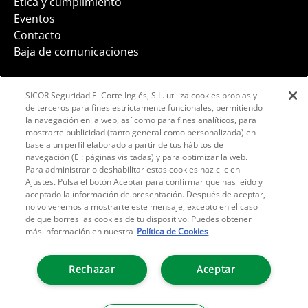
Ética y cumplimiento
Eventos
Contacto
Baja de comunicaciones
SICOR Seguridad El Corte Inglés, S.L. utiliza cookies propias y
de terceros para fines estrictamente funcionales, permitiendo
la navegación en la web, así como para fines analíticos, para
Facebook
Instagram
LinkedIn
mostrarte publicidad (tanto general como personalizada) en
base a un perfil elaborado a partir de tus hábitos de
navegación (Ej: páginas visitadas) y para optimizar la web.
Para administrar o deshabilitar estas cookies haz clic en
Ajustes. Pulsa el botón Aceptar para confirmar que has leído y
aceptado la información de presentación. Después de aceptar,
no volveremos a mostrarte este mensaje, excepto en el caso
de que borres las cookies de tu dispositivo. Puedes obtener
más información en nuestra
Política de Cookies
POLÍTICA DE PRIVACIDAD
Rechazar
Aceptar
CONDICIONES DE USO LEGAL
POLÍTICA DE COOKIES
CONFIGURADOR COOKIES
RSC
COPYRIGHT © 2026
EL CORTE INGLÉS, S.A.TODOS LOS DERECHOS