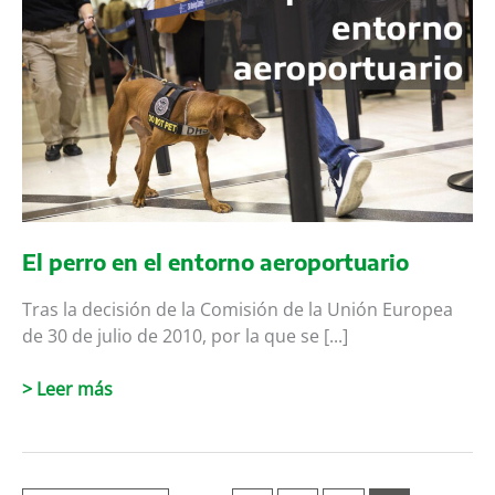
2
Seguridad
en
el
Día
de
la
Seguridad
Privada
en
El perro en el entorno aeroportuario
Jaén
Tras la decisión de la Comisión de la Unión Europea
de 30 de julio de 2010, por la que se [...]
El
> Leer más
perro
en
el
entorno