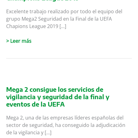
Excelente trabajo realizado por todo el equipo del
grupo Mega2 Seguridad en la Final de la UEFA
Chapions League 2019 [...]
Excelente
> Leer más
el
trabajo
realizado
por
el
equipo
Mega 2 consigue los servicios de
del
vigilancia y seguridad de la final y
grupo
eventos de la UEFA
Mega2
en
Mega 2, una de las empresas líderes españolas del
la
sector de seguridad, ha conseguido la adjudicación
Final
de la vigilancia y [...]
UEFA