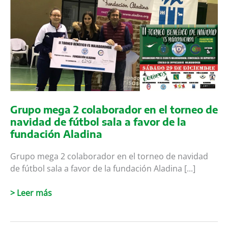
con
la
adjudicación
del
contrato
de
Elecnor.
Grupo mega 2 colaborador en el torneo de
navidad de fútbol sala a favor de la
fundación Aladina
Grupo mega 2 colaborador en el torneo de navidad
de fútbol sala a favor de la fundación Aladina [...]
Grupo
> Leer más
mega
2