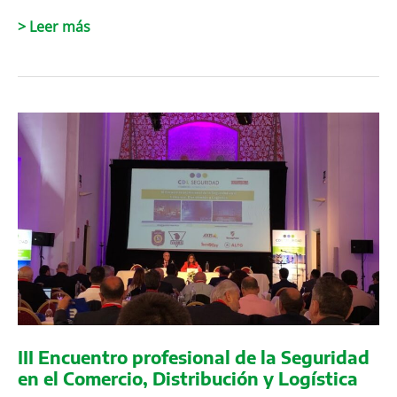
Champions
Mega
> Leer más
League
2
2019
consigue
los
servicios
de
vigilancia
y
seguridad
de
la
final
y
eventos
de
la
III Encuentro profesional de la Seguridad
UEFA
en el Comercio, Distribución y Logística