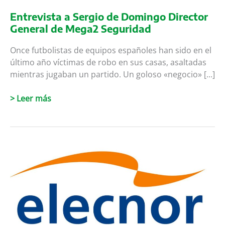
Entrevista a Sergio de Domingo Director
General de Mega2 Seguridad
Once futbolistas de equipos españoles han sido en el
último año víctimas de robo en sus casas, asaltadas
mientras jugaban un partido. Un goloso «negocio» [...]
Entrevista
> Leer más
a
Sergio
de
Domingo
Director
General
de
Mega2
Seguridad