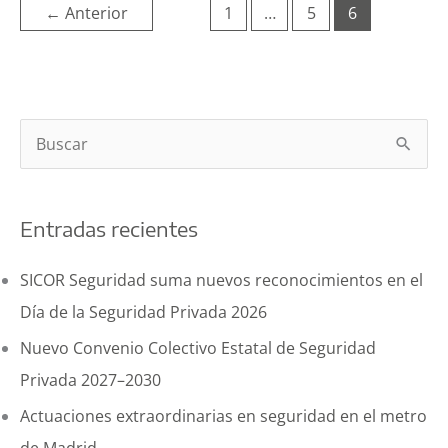
←
Anterior
1
…
5
6
aeroportuario
B
u
s
Entradas recientes
c
a
SICOR Seguridad suma nuevos reconocimientos en el
r
Día de la Seguridad Privada 2026
p
Nuevo Convenio Colectivo Estatal de Seguridad
o
Privada 2027–2030
r
Actuaciones extraordinarias en seguridad en el metro
: