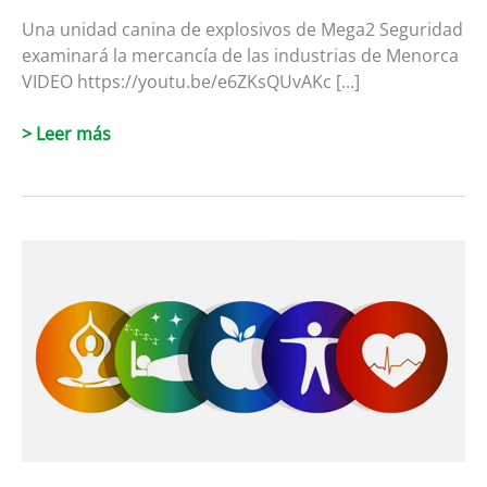
Una unidad canina de explosivos de Mega2 Seguridad
examinará la mercancía de las industrias de Menorca
VIDEO https://youtu.be/e6ZKsQUvAKc [...]
Unidad
> Leer más
canina
de
explosivos
de
Mega2
Seguridad
examinará
mercancía
de
las
industrias
de
Menorca.