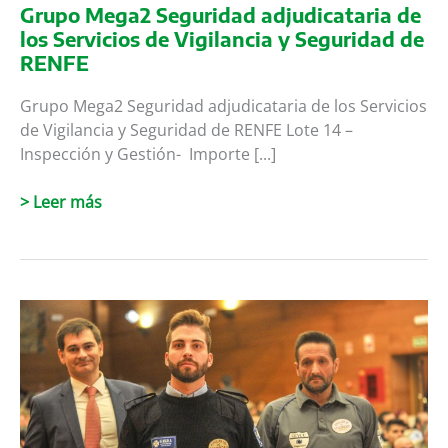
Grupo Mega2 Seguridad adjudicataria de
los Servicios de Vigilancia y Seguridad de
RENFE
Grupo Mega2 Seguridad adjudicataria de los Servicios
de Vigilancia y Seguridad de RENFE Lote 14 –
Inspección y Gestión- Importe [...]
Grupo
> Leer más
Mega2
Seguridad
adjudicataria
de
los
Servicios
de
Vigilancia
y
Seguridad