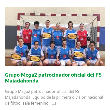
colaborador
en
el
torneo
de
navidad
de
fútbol
sala
a
favor
de
la
Grupo Mega2 patrocinador oficial del FS
fundación
Majadahonda
Aladina
Grupo Mega2 patrocinador oficial del FS
Majadahonda. Equipo de la primera división nacional
de fútbol sala femenino. [...]