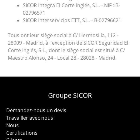
SICOR Integra El Corte Inglés, S.L. - NIF : B-
02796571
SICOR Interservicios ETT, S.L. - B-02796621
Tous ont leur siège social à C/ Hermosilla, 112 -
28009 - Madrid, à l'exception de SICOR Seguridad El
Corte Inglés, S.L., dont le siège social est situé à C/
Maestro Alonso, 24 - Local 28 - 28028 - Madrid.
Groupe SICOR
Demandez-nous un devis
Travailler avec nous
Nous
Certifications