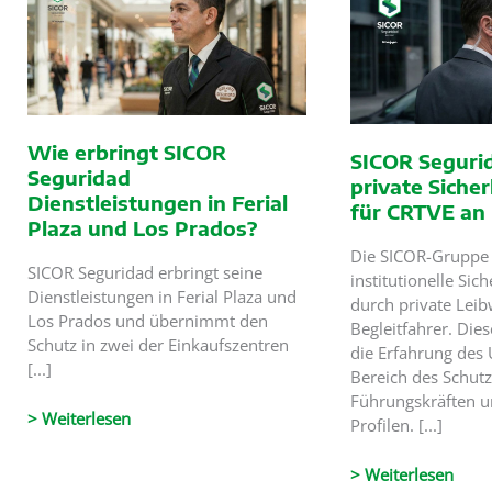
Sicherheitsdienst
privaten
2027–
Sicherheit
2030
2026
weitere
Auszeichnungen
Wie erbringt SICOR
SICOR Segurid
Seguridad
private Siche
Dienstleistungen in Ferial
für CRTVE an
Plaza und Los Prados?
Die SICOR-Gruppe 
SICOR Seguridad erbringt seine
institutionelle Sic
Dienstleistungen in Ferial Plaza und
durch private Lei
Los Prados und übernimmt den
Begleitfahrer. Dies
Schutz in zwei der Einkaufszentren
die Erfahrung des
[...]
Bereich des Schut
Führungskräften u
Wie
> Weiterlesen
Profilen. [...]
erbringt
SICOR
SICOR
> Weiterlesen
Seguridad