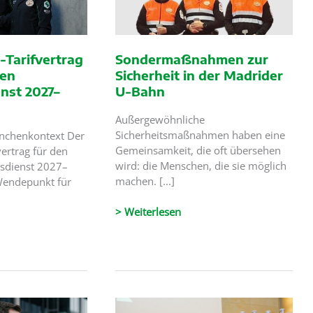
Tarifvertrag
Sondermaßnahmen zur
ten
Sicherheit in der Madrider
enst 2027–
U-Bahn
Außergewöhnliche
Sicherheitsmaßnahmen haben eine
anchenkontext Der
Gemeinsamkeit, die oft übersehen
ertrag für den
wird: die Menschen, die sie möglich
tsdienst 2027–
machen. [...]
 Wendepunkt für
Sondermaßnahmen
> Weiterlesen
zur
Sicherheit
in
der
Madrider
U-