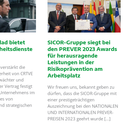
Bahn
ad bietet
SICOR-Gruppe siegt bei
rheitsdienste
den PREVER 2023 Awards
für herausragende
Leistungen in der
verstärkt die
Risikoprävention am
herheit von CRTVE
Arbeitsplatz
bwächter und
er Vertrag festigt
Wir freuen uns, bekannt geben zu
 Unternehmens im
dürfen, dass die SICOR-Gruppe mit
zes von
einer prestigeträchtigen
nd strategischen
Auszeichnung bei den NATIONALEN
UND INTERNATIONALEN PREVER-
PREISEN 2023 geehrt wurde [...]