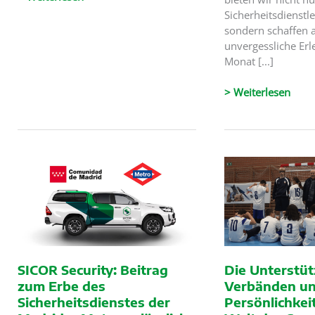
mit
Sicherheitsdienstl
Rafael
sondern schaffen 
Real
unvergessliche Erl
Sánchez
Monat [...]
Von
> Weiterlesen
Grammy
in
the
School
bis
zur
Latin
Grammy
Gala:
SICOR
Seguridad
SICOR Security: Beitrag
Die Unterstü
El
zum Erbe des
Verbänden un
Corte
Sicherheitsdienstes der
Persönlichkei
Ingles