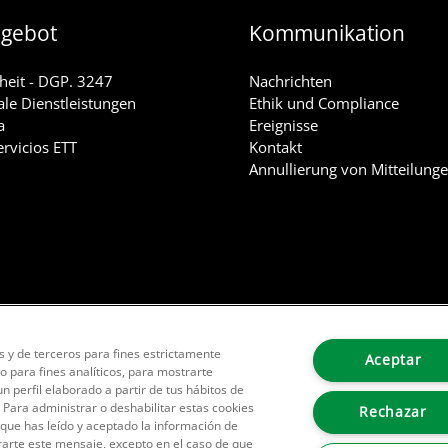
ngebot
Kommunikation
heit - DGP. 3247
Nachrichten
ale Dienstleistungen
Ethik und Compliance
a
Ereignisse
ervicios ETT
Kontakt
Annullierung von Mitteilung
as y de terceros para fines estrictamente
Aceptar
o para fines analíticos, para mostrarte
 perfil elaborado a partir de tus hábitos de
. Para administrar o deshabilitar estas cookies
Rechazar
 que has leído y aceptado la información de
arte este mensaje, excepto en el caso de que