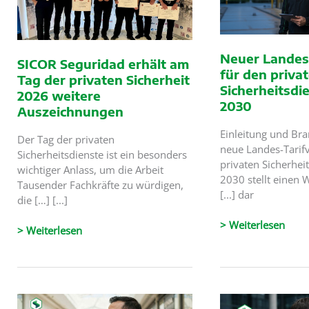
Neuer Landes-
SICOR Seguridad erhält am
für den priva
Tag der privaten Sicherheit
Sicherheitsdi
2026 weitere
2030
Auszeichnungen
Einleitung und Br
Der Tag der privaten
neue Landes-Tarifv
Sicherheitsdienste ist ein besonders
privaten Sicherhei
wichtiger Anlass, um die Arbeit
2030 stellt einen
Tausender Fachkräfte zu würdigen,
[...] dar
die […] [...]
Neuer
> Weiterlesen
SICOR
> Weiterlesen
Landes-
Seguridad
Tarifvertrag
erhält
für
am
den
Tag
privaten
der