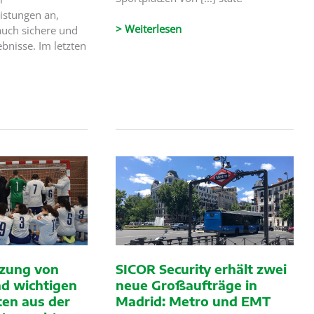
eistungen an,
XIV.
> Weiterlesen
auch sichere und
Kinderolympiade:
ebnisse. Im letzten
Ein
sicheres
und
unvergessliches
Sportereignis
tzung von
SICOR Security erhält zwei
d wichtigen
neue Großaufträge in
ten aus der
Madrid: Metro und EMT