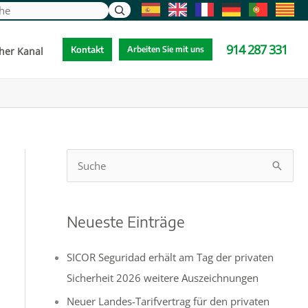
e
914 287 331
Kontakt
Arbeiten Sie mit uns
her Kanal
S
u
c
Neueste Einträge
h
e
SICOR Seguridad erhält am Tag der privaten
n
Sicherheit 2026 weitere Auszeichnungen
n
Neuer Landes-Tarifvertrag für den privaten
a