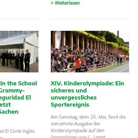
Die
> Weiterlesen
SICOR-
Gruppe
eistungen
triumphiert
bei
den
PREVER-
Preisen
2023
für
ihre
herausragenden
n the School
XIV. Kinderolympiade: Ein
Leistungen
n-Grammy-
sicheres und
im
eguridad El
unvergessliches
Bereich
etzt
Sportereignis
der
Sachen
Prävention
Am Samstag, dem 20. Mai, fand die
von
vierzehnte Ausgabe der
Arbeitsrisiken
Kinderolympiade auf den
d El Corte Inglés
Sportplätzen von [...] statt.
r