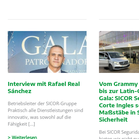
Seguridad
Dienstleistungen
erbringt
in
private
Ferial
Sicherheitsdienstl
Plaza
für
und
CRTVE
Los
Prados?
Interview mit Rafael Real
Vom Grammy i
Sánchez
bis zur Lati
Gala: SICOR S
Betriebsleiter der SICOR-Gruppe
Corte Ingles s
Praktisch alle Dienstleistungen sind
Maßstäbe in 
innovativ, was sowohl auf die
Sicherheit
Fähigkeit [...]
Bei SICOR Segurida
Interview
> Weiterlesen
bieten wir nicht nu