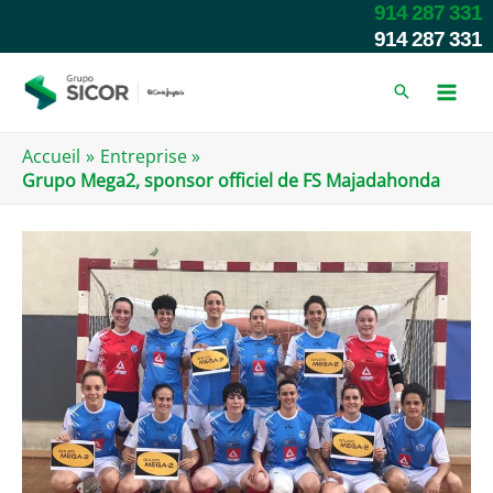
Skip
914 287 331
to
914 287 331
content
Accueil
Entreprise
Grupo Mega2, sponsor officiel de FS Majadahonda