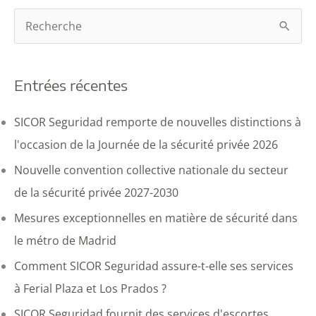
R
e
c
Entrées récentes
h
e
SICOR Seguridad remporte de nouvelles distinctions à
r
l'occasion de la Journée de la sécurité privée 2026
c
Nouvelle convention collective nationale du secteur
h
de la sécurité privée 2027-2030
e
Mesures exceptionnelles en matière de sécurité dans
p
le métro de Madrid
a
Comment SICOR Seguridad assure-t-elle ses services
r
à Ferial Plaza et Los Prados ?
:
SICOR Seguridad fournit des services d'escortes