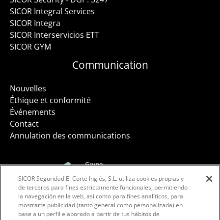
SICOR Integral Services
SICOR Integra
SICOR Interservicios ETT
SICOR GYM
Communication
Nouvelles
Éthique et conformité
Événements
Contact
Annulation des communications
SICOR Seguridad El Corte Inglés, S.L. utiliza cookies propias y
Facebook
Instagram
LinkedIn
de terceros para fines estrictamente funcionales, permitiendo
la navegación en la web, así como para fines analíticos, para
mostrarte publicidad (tanto general como personalizada) en
base a un perfil elaborado a partir de tus hábitos de