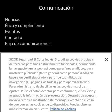
Comunicación
Noticias
Ética y cumplimiento
Eventos
Contacto
Baja de comunicaciones
SICOR Seguridad El Corte Inglés, S.L. utiliza cookies propias y
de terceros para fines estrictamente funcionales, permitiendo
la navegación en la web, así como para fines analíticos, para
Facebook
Instagram
LinkedIn
mostrarte publicidad (tanto general como personalizada) en
base a un perfil elaborado a partir de tus hábitos de
navegación (Ej: páginas visitadas) y para optimizar la web.
Para administrar o deshabilitar estas cookies haz clic en
Ajustes. Pulsa el botón Aceptar para confirmar que has leído y
aceptado la información de presentación. Después de aceptar,
no volveremos a mostrarte este mensaje, excepto en el caso
de que borres las cookies de tu dispositivo. Puedes obtener
más información en nuestra
Política de Cookies