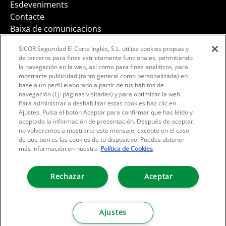
Esdeveniments
Contacte
Baixa de comunicacions
SICOR Seguridad El Corte Inglés, S.L. utiliza cookies propias y
de terceros para fines estrictamente funcionales, permitiendo
la navegación en la web, así como para fines analíticos, para
mostrarte publicidad (tanto general como personalizada) en
Facebook
Instagram
LinkedIn
base a un perfil elaborado a partir de tus hábitos de
navegación (Ej: páginas visitadas) y para optimizar la web.
Para administrar o deshabilitar estas cookies haz clic en
Ajustes. Pulsa el botón Aceptar para confirmar que has leído y
aceptado la información de presentación. Después de aceptar,
no volveremos a mostrarte este mensaje, excepto en el caso
de que borres las cookies de tu dispositivo. Puedes obtener
más información en nuestra
Política de Cookies
Rechazar
Aceptar
POLÍTICA DE PRIVACITAT
CONDICIONS D'ÚS LEGAL
POLÍTICA DE COOKIES
CONFIGURADOR COOKIES
RSE
COPYRIGHT © 2026
EL CORTE INGLÉS, SATOTS ELS DRETS
Ajustes
RESERVATS