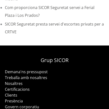
Com proporciona SICOR Seguretat servei a Ferial
Plaza i Los Prados?
SICOR Seguretat presta servei d'escortes privats per a
CRTVE
Grup SICOR
Demana'ns pressupost
Treballa amb nosaltres
Nosaltres
Certificacions
Clients
Presència
Govern corporatiu