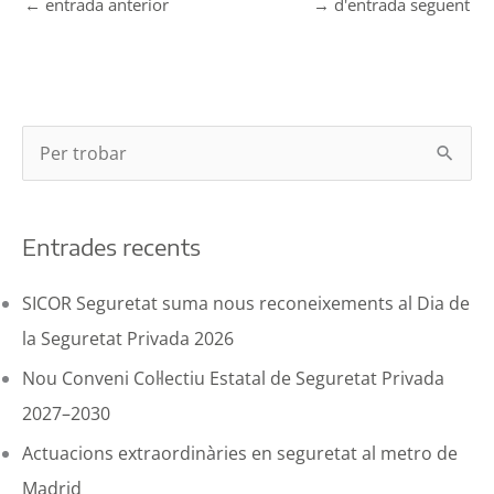
←
entrada anterior
→
d'entrada següent
C
e
r
Entrades recents
c
a
SICOR Seguretat suma nous reconeixements al Dia de
p
la Seguretat Privada 2026
e
Nou Conveni Col·lectiu Estatal de Seguretat Privada
r
2027–2030
:
Actuacions extraordinàries en seguretat al metro de
Madrid