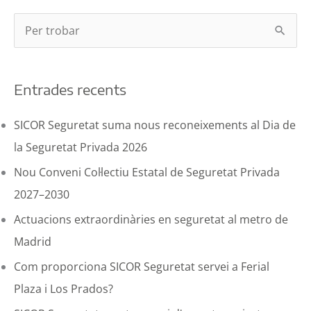
C
e
r
Entrades recents
c
a
SICOR Seguretat suma nous reconeixements al Dia de
p
la Seguretat Privada 2026
e
Nou Conveni Col·lectiu Estatal de Seguretat Privada
r
2027–2030
:
Actuacions extraordinàries en seguretat al metro de
Madrid
Com proporciona SICOR Seguretat servei a Ferial
Plaza i Los Prados?