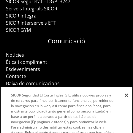
SICOR Seguretat – DGP. 3247
Serveis Integrals SICOR
SICOR Integra
SICOR Interserveis ETT
SICOR GYM
Comunicació
Notícies
Ètica i compliment
Esdeveniments
Contacte
Baixa de comunicacions
SICOR Seguridad El Corte Inglés, S.L. utiliza cookies propias y
de terceros para fines estrictamente funcionales, permitiendo
la navegación en la web, así como para fines analíticos, para
mostrarte publicidad (tanto general como personalizada) en
Facebook
Instagram
LinkedIn
base a un perfil elaborado a partir de tus hábitos de
navegación (Ej: páginas visitadas) y para optimizar la web.
Para administrar o deshabilitar estas cookies haz clic en
Ajustes. Pulsa el botón Aceptar para confirmar que has leído y