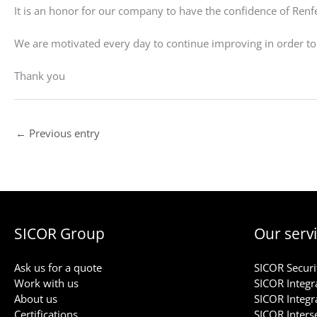
It is an honor for our company to have the confidence of Ren
We are motivated every day to continue improving in order to 
Thank you
←
Previous entry
SICOR Group
Our serv
Ask us for a quote
SICOR Securi
Work with us
SICOR Integra
About us
SICOR Integr
Certifications
SICOR Inters