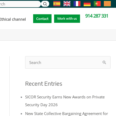
ch
914 287 331
Contact
Work with us
Ethical channel
914 287 331
S
e
a
Recent Entries
r
c
SICOR Security Earns New Awards on Private
h
Security Day 2026
b
New State Collective Bargaining Agreement for
y