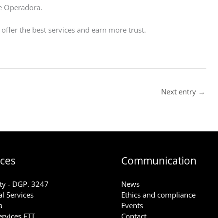
fe Operadora.
offer the best services and earn more trust.
Next entry
→
ices
Communication
ty - DGP. 3247
News
l Services
Ethics and compliance
a
Events
ervices ETT
Contact